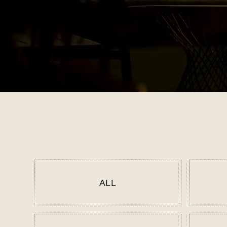
FAQ・お問合せ
ワンちゃ
宿泊プラン
宿泊プラン一覧
航空券付宿
空室カレンダー
電話でのお問
ALL
0570
TEL.
（
ホテルニューアワジグループナビダイヤ