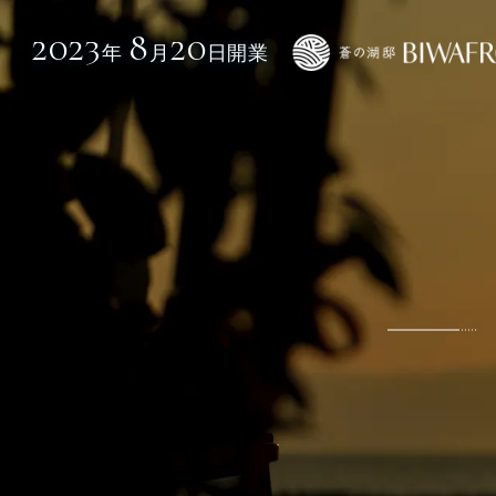
2023
8
20
年
月
日開業
HOME
ホテ
宿泊
ダイニング
アク
宿泊日