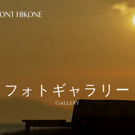
ご予約
ルガイド
客室
フォトギャラリー
レンタカー
＋宿泊
飛行機
＋宿泊
Gallery
セス
トピックス
泊数
部屋数
大人
日付未定
室