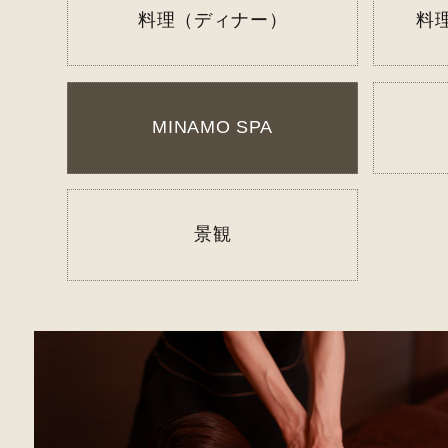
0
TEL.
料理（ディナー）
料
※お客様か
MINAMO SPA
景観