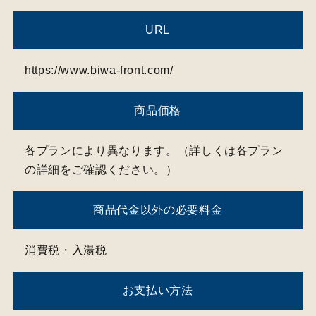
電話でのお問合せ
URL
ホテルニューアワジグループナビダイヤル
0570-078857
TEL.
（受付時間 9:00～18:00）
https://www.biwa-front.com/
（
ホテルニューアワジグループナビダイヤル/9:00～18:00
）
※お客様から頂戴する「
よくあるご質問
」をまとめた
商品価格
ページもご参照くださいませ。
各プランにより異なります。（詳しくは各プラン
の詳細をご確認ください。）
お客様からのご質問に人工知能が
いつでもお答えいたします。
商品代金以外の必要料金
CLOSE
消費税・入湯税
お支払い方法