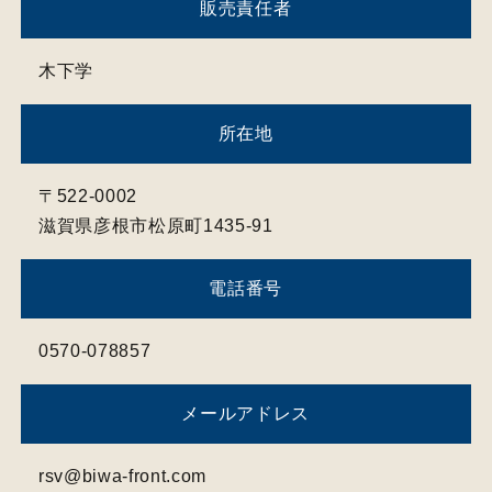
特定商取引法に基づく表記
販売責任者
空室カレンダー
木下学
グループホテル予約検索
宿泊プラン一覧
所在地
JR乗車券付宿泊プラン
〒522-0002
レンタカー付宿泊プラン
滋賀県彦根市松原町1435-91
電話番号
航空券付宿泊プラン
電話でのお問い合せ
0570-078857
JR乗車券付宿泊プラン
メールアドレス
0570-078857
TEL.
rsv@biwa-front.com