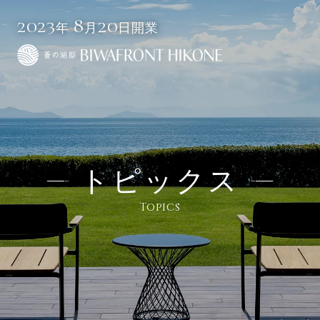
2023
8
20
年
月
日開業
ご予約
HOME
トピックス
レンタカー
飛行機
JR乗車券
宿泊
ホテルガイド
＋宿泊
＋宿泊
＋宿泊
Topics
客室
宿泊日
日付未定
温泉＆スパ
泊数
部屋数
大人
室
名