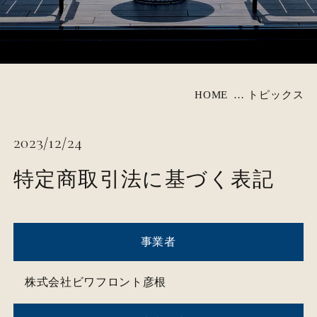
ダイニング
検索する
アクセス
ご予約内容の確認・変更・取消 →
トピックス
HOME
トピックス
フォトギャラリー
2023/12/24
特定商取引法に基づく表記
宿泊プラン一覧
FAQ・お問合せ
レンタカー付宿泊プラン
事業者
ワンちゃんとのご宿泊
株式会社ビワフロント彦根
宿泊約款・プライバシーポリシー
航空券付宿泊プラン